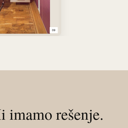
09
Mi imamo rešenje.