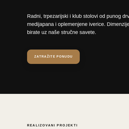
Radni, trpezarijski i klub stolovi od punog drv
medijapana i oplemenjene iverice. Dimenzije
birate uz naše stručne savete.
ZATRAŽITE PONUDU
REALIZOVANI PROJEKTI